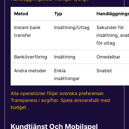
Metod
Typ
Handläggnings
Instant bank
Insättning/Uttag
Sekunder för
transfer
insättning, sna
för uttag
Banköverföring
Insättning
Omedelbar
Andra metoder
Enkla
Snabbt
insättningar
Alla operationer följer svenska preferenser.
Transparens i avgifter. Spela ansvarsfullt med
budget.
Kundtjänst Och Mobilspel