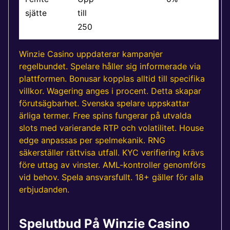
sjätte
till
250
Winzie Casino uppdaterar kampanjer
regelbundet. Spelare håller sig informerade via
plattformen. Bonusar kopplas alltid till specifika
villkor. Wagering anges i procent. Detta skapar
förutsägbarhet. Svenska spelare uppskattar
ärliga termer. Free spins fungerar på utvalda
slots med varierande RTP och volatilitet. House
edge anpassas per spelmekanik. RNG
säkerställer rättvisa utfall. KYC verifiering krävs
före uttag av vinster. AML-kontroller genomförs
vid behov. Spela ansvarsfullt. 18+ gäller för alla
erbjudanden.
Spelutbud På Winzie Casino