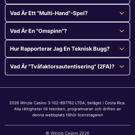
Vad Är Ett "Multi-Hand"-Spel?
Vad Är En "omspinn"?
Hur Rapporterar Jag En Teknisk Bugg?
Vad Är "Tvåfaktorsautentisering" (2FA)?
2026 Winzie Casino 3-102-897762 LTDA, beläget i Costa Rica.
Alla rättigheter till tekniken, programvaran och driften av
denna webbplats tillhör licenstagaren
© Winzie Casino 2026