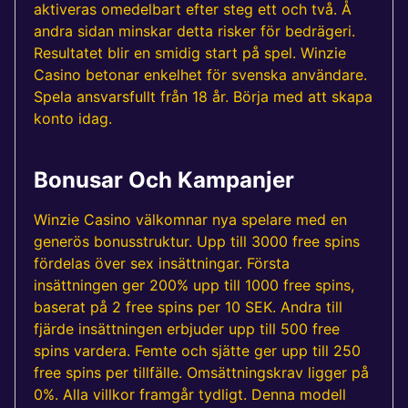
aktiveras omedelbart efter steg ett och två. Å
andra sidan minskar detta risker för bedrägeri.
Resultatet blir en smidig start på spel. Winzie
Casino betonar enkelhet för svenska användare.
Spela ansvarsfullt från 18 år. Börja med att skapa
konto idag.
Bonusar Och Kampanjer
Winzie Casino välkomnar nya spelare med en
generös bonusstruktur. Upp till 3000 free spins
fördelas över sex insättningar. Första
insättningen ger 200% upp till 1000 free spins,
baserat på 2 free spins per 10 SEK. Andra till
fjärde insättningen erbjuder upp till 500 free
spins vardera. Femte och sjätte ger upp till 250
free spins per tillfälle. Omsättningskrav ligger på
0%. Alla villkor framgår tydligt. Denna modell