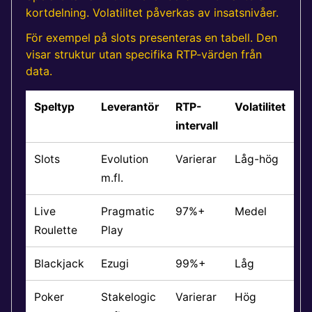
kortdelning. Volatilitet påverkas av insatsnivåer.
För exempel på slots presenteras en tabell. Den
visar struktur utan specifika RTP-värden från
data.
Speltyp
Leverantör
RTP-
Volatilitet
intervall
Slots
Evolution
Varierar
Låg-hög
m.fl.
Live
Pragmatic
97%+
Medel
Roulette
Play
Blackjack
Ezugi
99%+
Låg
Poker
Stakelogic
Varierar
Hög