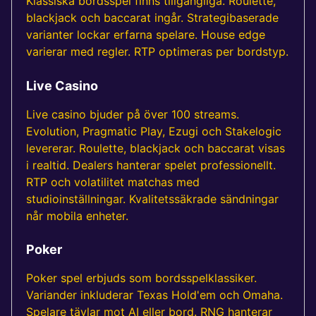
Klassiska bordsspel finns tillgängliga. Roulette,
blackjack och baccarat ingår. Strategibaserade
varianter lockar erfarna spelare. House edge
varierar med regler. RTP optimeras per bordstyp.
Live Casino
Live casino bjuder på över 100 streams.
Evolution, Pragmatic Play, Ezugi och Stakelogic
levererar. Roulette, blackjack och baccarat visas
i realtid. Dealers hanterar spelet professionellt.
RTP och volatilitet matchas med
studioinställningar. Kvalitetssäkrade sändningar
når mobila enheter.
Poker
Poker spel erbjuds som bordsspelklassiker.
Variander inkluderar Texas Hold'em och Omaha.
Spelare tävlar mot AI eller bord. RNG hanterar