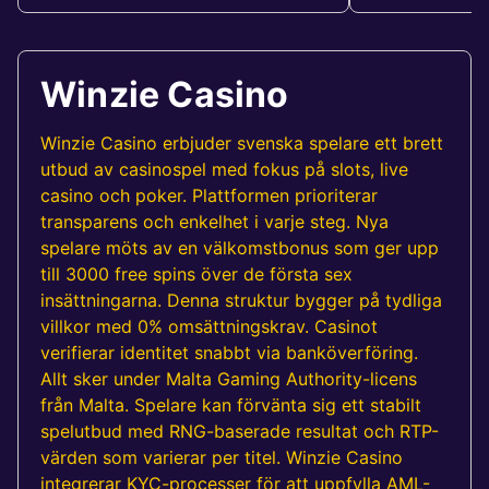
Winzie Casino
Winzie Casino erbjuder svenska spelare ett brett
utbud av casinospel med fokus på slots, live
casino och poker. Plattformen prioriterar
transparens och enkelhet i varje steg. Nya
spelare möts av en välkomstbonus som ger upp
till 3000 free spins över de första sex
insättningarna. Denna struktur bygger på tydliga
villkor med 0% omsättningskrav. Casinot
verifierar identitet snabbt via banköverföring.
Allt sker under Malta Gaming Authority-licens
från Malta. Spelare kan förvänta sig ett stabilt
spelutbud med RNG-baserade resultat och RTP-
värden som varierar per titel. Winzie Casino
integrerar KYC-processer för att uppfylla AML-