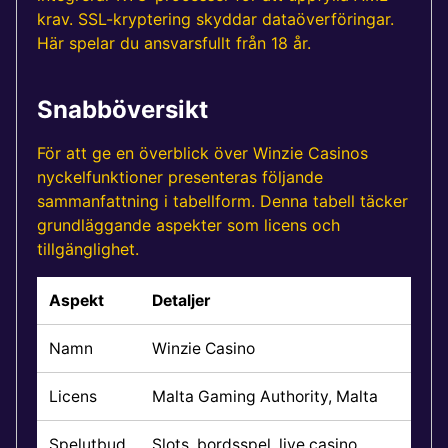
krav. SSL-kryptering skyddar dataöverföringar.
Här spelar du ansvarsfullt från 18 år.
Snabböversikt
För att ge en överblick över Winzie Casinos
nyckelfunktioner presenteras följande
sammanfattning i tabellform. Denna tabell täcker
grundläggande aspekter som licens och
tillgänglighet.
Aspekt
Detaljer
Namn
Winzie Casino
Licens
Malta Gaming Authority, Malta
Spelutbud
Slots, bordsspel, live casino,