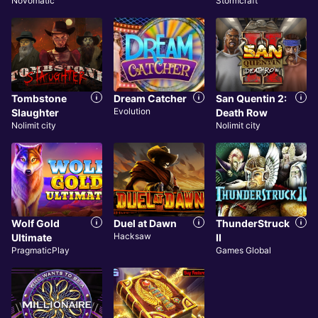
Novomatic
Stormcraft
Tombstone
Dream Catcher
San Quentin 2:
Evolution
Slaughter
Death Row
Nolimit city
Nolimit city
Wolf Gold
Duel at Dawn
ThunderStruck
Hacksaw
Ultimate
II
PragmaticPlay
Games Global