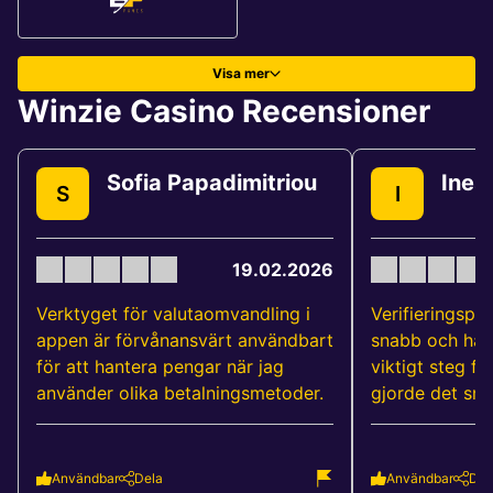
Visa mer
Winzie Casino Recensioner
Sofia Papadimitriou
Ines
S
I
19.02.2026
Verktyget för valutaomvandling i
Verifieringspr
appen är förvånansvärt användbart
snabb och hant
för att hantera pengar när jag
viktigt steg f
använder olika betalningsmetoder.
gjorde det smär
Användbar
Dela
Användbar
Del