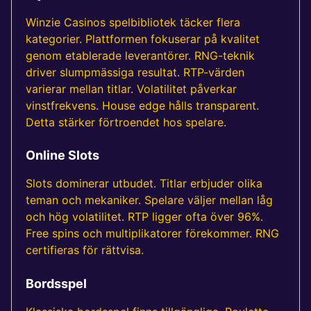
Winzie Casinos spelbibliotek täcker flera
kategorier. Plattformen fokuserar på kvalitet
genom etablerade leverantörer. RNG-teknik
driver slumpmässiga resultat. RTP-värden
varierar mellan titlar. Volatilitet påverkar
vinstfrekvens. House edge hålls transparent.
Detta stärker förtroendet hos spelare.
Online Slots
Slots dominerar utbudet. Titlar erbjuder olika
teman och mekaniker. Spelare väljer mellan låg
och hög volatilitet. RTP ligger ofta över 96%.
Free spins och multiplikatorer förekommer. RNG
certifieras för rättvisa.
Bordsspel