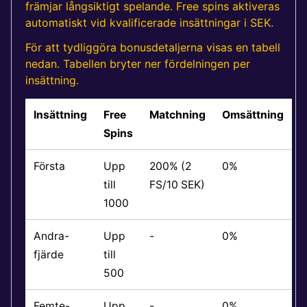
främjar långsiktigt spelande. Free spins aktiveras
automatiskt vid kvalificerade insättningar i SEK.
För att tydliggöra bonusdetaljerna visas en tabell
nedan. Tabellen bryter ner fördelningen per
insättning.
Insättning
Free
Matchning
Omsättning
Spins
Första
Upp
200% (2
0%
till
FS/10 SEK)
1000
Andra-
Upp
-
0%
fjärde
till
500
Femte-
Upp
-
0%