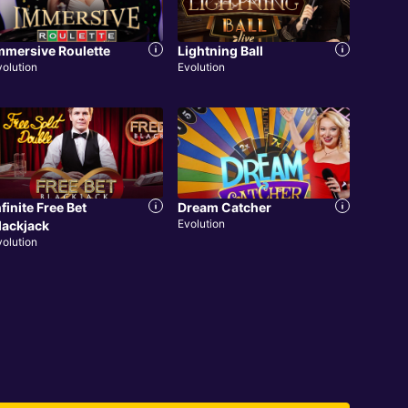
mmersive Roulette
Lightning Ball
volution
Evolution
nfinite Free Bet
Dream Catcher
Evolution
lackjack
volution