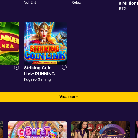
VoltEnt
Relax
a Million
BTG
Striking Coin
Link: RUNNING
Fugaso Gaming
Visa mer