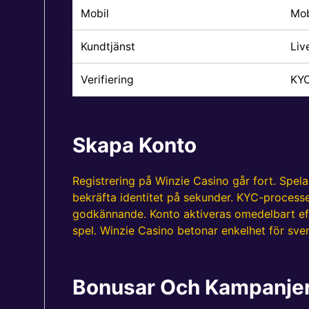
Mobil
Mob
Kundtjänst
Liv
Verifiering
KYC
Skapa Konto
Registrering på Winzie Casino går fort. Spelar
bekräfta identitet på sekunder. KYC-processe
godkännande. Konto aktiveras omedelbart efter
spel. Winzie Casino betonar enkelhet för sven
Bonusar Och Kampanje