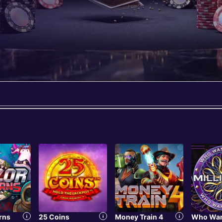
rns
25 Coins
Money Train 4
Who Wan