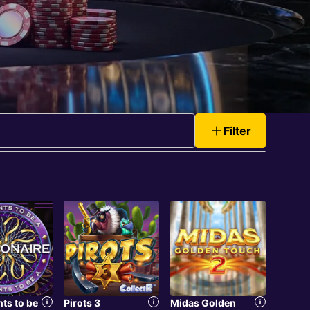
Filter
ts to be
Pirots 3
Midas Golden