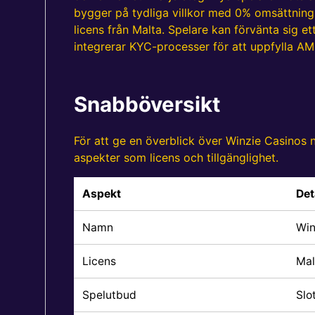
bygger på tydliga villkor med 0% omsättnings
licens från Malta. Spelare kan förvänta sig 
integrerar KYC-processer för att uppfylla AML
Snabböversikt
För att ge en överblick över Winzie Casinos 
aspekter som licens och tillgänglighet.
Aspekt
Det
Namn
Win
Licens
Mal
Spelutbud
Slo