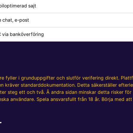
iloptimerad sajt
e chat, e-post
 via banköverföring
e fyller i grunduppgifter och slutför verifering direkt. Plat
n kräver standarddokumentation. Detta säkerställer efterle
 steg ett och två. Å andra sidan minskar detta risker för b
ska användare. Spela ansvarsfullt från 18 år. Börja med at
r