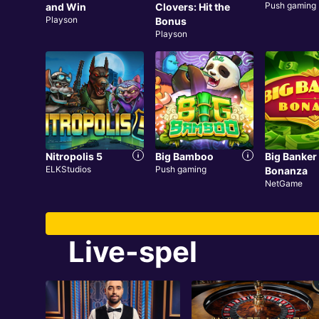
Push gaming
and Win
Clovers: Hit the
Playson
Bonus
Playson
Nitropolis 5
Big Bamboo
Big Banker
ELKStudios
Push gaming
Bonanza
NetGame
Live-spel