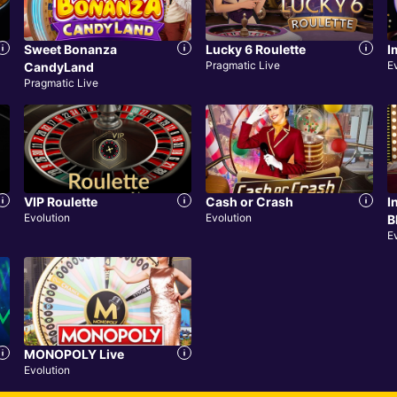
Sweet Bonanza
Lucky 6 Roulette
I
Pragmatic Live
E
CandyLand
Pragmatic Live
VIP Roulette
Cash or Crash
I
Evolution
Evolution
B
E
MONOPOLY Live
Evolution