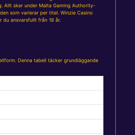
g. Allt sker under Malta Gaming Authority-
den som varierar per titel. Winzie Casino
du ansvarsfullt från 18 år.
bellform. Denna tabell täcker grundläggande